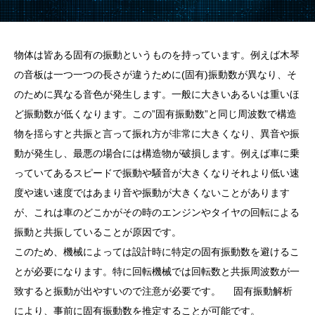
物体は皆ある固有の振動というものを持っています。例えば木琴
の音板は一つ一つの長さが違うために(固有)振動数が異なり、そ
のために異なる音色が発生します。一般に大きいあるいは重いほ
ど振動数が低くなります。この”固有振動数”と同じ周波数で構造
物を揺らすと共振と言って振れ方が非常に大きくなり、異音や振
動が発生し、最悪の場合には構造物が破損します。例えば車に乗
っていてあるスピードで振動や騒音が大きくなりそれより低い速
度や速い速度ではあまり音や振動が大きくないことがあります
が、これは車のどこかがその時のエンジンやタイヤの回転による
振動と共振していることが原因です。
このため、機械によっては設計時に特定の固有振動数を避けるこ
とが必要になります。特に回転機械では回転数と共振周波数が一
致すると振動が出やすいので注意が必要です。 固有振動解析
により、事前に固有振動数を推定することが可能です。