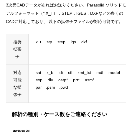
3次元CADデータがあればお送りください。Parasolid ソリッドモ
デルフォーマット（*.X_T），STEP，IGES，DXFなどの多くの
CADに対応しており、 以下の拡張子ファイルが対応可能です。
推奨
.x_t .stp .step .igs .dxf
拡張
子
対応
.sat .x_b .idi .stl .xmt_txt .mdl .model
可能
.exp .dlv .catp* .prt* .asm*
な拡
.par .psm .pwd
張子
解析の種別・ケース数をご連絡ください
解析種別